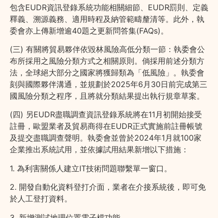
包含EUDR資訊登錄系統功能相關細節、EUDR罰則、定義
釋義、溯源義務、適用時程及納管範疇釐清等。此外，執
委會亦上傳新增逾40題之更新問答集(FAQs)。
(三) 有關將貿易夥伴依毀林風險高低分類一節：執委會公
布所採用之風險分類方式之相關原則。倘採用前述分類方
法，全球絕大部分之國家將獲歸類為「低風險」。執委會
刻與國際夥伴溝通，並規劃於2025年6月30日前完成第三
國風險分類之程序，且將就分類結果提出執行規章草案。
(四) 另EUDR盡職調查資訊登錄系統將在11月初開始接受
註冊，歐盟業者及貿易商得在EUDR正式實施前註冊帳號
及提交盡職調查聲明。執委會並曾於2024年1月就100家
企業推出系統試用，並依據試用結果新增以下措施：
1. 為利害關係人建立IT技術問題聯繫單一窗口。
2. 開發自動化資料登打介面，業者在介接系統後，即可免
於人工登打資料。
3. 新增測試地理位置電子檔功能。