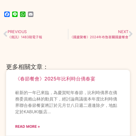
Facebook
Line
WhatsApp
Email
PREVIOUS
NEXT
《僑訊》1483期電子報
《國慶聚餐》2024年布魯塞爾國慶餐會
更多相關文章：
《春節餐會》2025年比利時台僑春宴
嶄新的一年已來臨，為慶賀蛇年春節，比利時僑界在僑
務委員賴山林的動員下，經討論商議後本年度比利時僑
界聯合春節餐宴將訂於元月廿八日週二適逢除夕，地點
定於KABUKI飯店…
READ MORE »