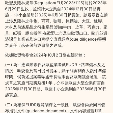
歐盟反毀林規章(Regulation(EU)2023/1115)前於2023年
6月29日生效，並預計大企業自2024年12月30日起實
施， 中小企業明(2025)年6月30日起實施。該規章旨在禁
止涉及毀林之牛隻、可可、咖啡、棕櫚油、大豆、橡膠、
木材及前述產品之衍生產品(例如牛肉、皮革、巧克力、家
具、紙張、膠合板等)在歐盟上市及自歐盟出口。歐方並透
過課予其業者及進口商提交盡職調查(due diligence)聲明
之責任，來確保前述目標之達成。
依據歐盟執委會2024年10月2日發布新聞稿：
(一) 為回應國際夥伴及歐盟業者就EUDR上路準備不及之
情況，執委會於當日提出提案，賦予利害關係人額外準備
時間。倘前述提案獲歐盟部長理事會及歐洲議會通過，該
規章之實施日期將延後1 年，亦即就歐盟大型企業而言自
2025年12月30日起、歐盟中小企業則自2026年6月30日
起實施。
(二) 為確保EUDR規範闡釋之一致性，執委會尚於同日發
布指引文件(guidance document)，文件內容涵蓋11章，