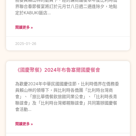
界聯合春節餐宴將訂於元月廿八日週二適逢除夕，地點
定於KABUKI飯店…
閱讀更多 »
2025-01-26
《國慶聚餐》2024年布魯塞爾國慶餐會
為歡慶2024年中華民國國慶佳節，比利時僑界在僑務委
員賴山林的領導下，與比利時各僑團「比利時台灣商
會」、「旅比華僑餐飲旅館同業公會」、「比利時長青
聯誼會」及「比利時台灣鄉親聯誼會」共同籌辦國慶餐
會活動…
閱讀更多 »