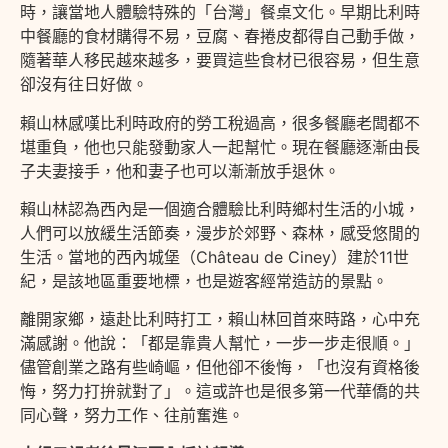
時，讓當地人體驗特殊的「台灣」餐桌文化。早期比利時
中餐廳的食材購得不易，豆腐、春捲皮都得自己動手做，
隨著華人移民越來越多，要買這些食材已很容易，但生意
卻沒有往日好做。
賴山林感嘆比利時政府的勞工稅過高，很多餐廳老闆都不
堪重負，他也只能發動家人一起幫忙。現在餐廳逐漸由長
子夫妻接手，他和妻子也可以漸漸放手退休。
賴山林認為西內是一個適合體驗比利時鄉村生活的小城，
人們可以放緩生活節奏，漫步於郊野、森林，感受悠閒的
生活。當地的西內城堡（Château de Ciney）建於11世
紀，是該地區重要地標，也是遊客經常造訪的景點。
離開家鄉，遠赴比利時打工，賴山林回首來時路，心中充
滿感謝。他說：「都是靠貴人幫忙，一步一步走很順。」
儘管創業之路有些崎嶇，但他卻不後悔，「也沒有資格後
悔，努力打拚就對了」。這或許也是很多第一代華僑的共
同心聲，努力工作、往前奮進。