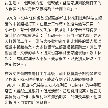
討生活。一個親戚介紹一個親戚，整個家族到歐洲打工的
人很多，所以青田又被稱為「華僑之鄉」。
1978年，沒有任何餐飲業經驗的賴山林來到比利時姨丈經
營的中餐館裡打工。在廚房工作時，他經常熱得只穿一件
小汗衫。有一回被姨丈訓斥，數落賴山林穿著不夠得體。
當時他心中默默決定：「有朝一日，我自己當老闆，要天
天打領帶工作。」當時大多數初來乍到比利時的華人都以
經營中餐館為業，大多數留學生都當過餐廳跑堂。有些學
習藝術、文學的華人，後來也都半路出家開餐廳。賴山林
說：「當時歐洲華人不多，競爭很少，只要別太難吃，生
意都很好。」
在姨丈經營的餐廳打工半年後，賴山林將妻子謝秀琴也接
了過來，兩人胼手胝足，終於存到了錢入股經營餐廳。
1983年，賴山林承接姨丈友人在列日（Liège）的中餐廳
店面，雖然生意很好，但是清潔、管理費用很高，儘管夫
妻倆努力工作，但獲利並不如預期多。營運幾年後，他決
定拆股，自立門戶開餐廳。