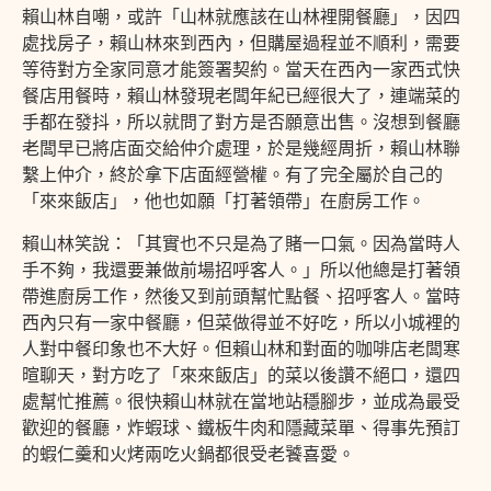
賴山林自嘲，或許「山林就應該在山林裡開餐廳」，因四
處找房子，賴山林來到西內，但購屋過程並不順利，需要
等待對方全家同意才能簽署契約。當天在西內一家西式快
餐店用餐時，賴山林發現老闆年紀已經很大了，連端菜的
手都在發抖，所以就問了對方是否願意出售。沒想到餐廳
老闆早已將店面交給仲介處理，於是幾經周折，賴山林聯
繫上仲介，終於拿下店面經營權。有了完全屬於自己的
「來來飯店」，他也如願「打著領帶」在廚房工作。
賴山林笑說：「其實也不只是為了賭一口氣。因為當時人
手不夠，我還要兼做前場招呼客人。」所以他總是打著領
帶進廚房工作，然後又到前頭幫忙點餐、招呼客人。當時
西內只有一家中餐廳，但菜做得並不好吃，所以小城裡的
人對中餐印象也不大好。但賴山林和對面的咖啡店老闆寒
暄聊天，對方吃了「來來飯店」的菜以後讚不絕口，還四
處幫忙推薦。很快賴山林就在當地站穩腳步，並成為最受
歡迎的餐廳，炸蝦球、鐵板牛肉和隱藏菜單、得事先預訂
的蝦仁羹和火烤兩吃火鍋都很受老饕喜愛。