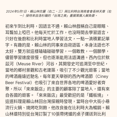
2024年5月1日，賴山林伉儷（右二、三）與比利時台灣商會會長林天章（右
一）接待來自洛杉磯的「台灣之美」畫展策展人蘇奐豪。
初來乍到比利時，因語言不通，賴山林戲稱自己是眼瞎、
耳聾加上啞巴。他每天忙於工作，也沒時間去學習語言，
只好在後廚和比利時當地人學習法文，一點一滴積累記單
字。有趣的是，賴山林的同事來自荷語區，本身法語也不
太好，雙方就這樣磕磕碰碰學習，一個敢教，一個願學，
儘管學習速度很慢，但也逐漸能用法語溝通。西內位於默
茲河（Meuse River）河谷，其開發史可追溯至中世紀，
當地的鄉村景觀和古老建築，吸引了不少觀光遊客；當地
的啤酒廠遠近馳名，每年夏天舉辦的西內啤酒節（Ciney
Beer Festival）也吸引了來自世界各地的啤酒愛好者齊
聚，所以「來來飯店」的主要的顧客除了當地人，還有來
自各國的遊客。「來來飯店」最受歡迎的是「鐵板燒」，
這道料理是賴山林回台灣探親時發現，當時台中大街小巷
流行火鍋、燒烤吃到飽，他改良後在比利時大為暢銷。賴
山林還特別從台灣訂製了10張帶烤爐的桌子運送到比利