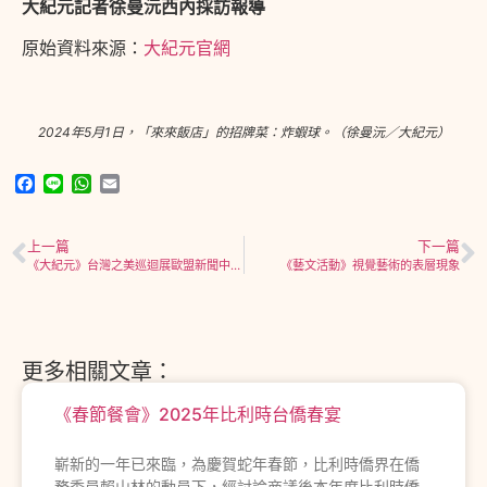
大紀元記者徐曼沅西內採訪報導
原始資料來源：
大紀元官網
2024年5月1日，「來來飯店」的招牌菜：炸蝦球。（徐曼沅／大紀元）
Facebook
Line
WhatsApp
Email
上一篇
下一篇
《大紀元》台灣之美巡迴展歐盟新聞中心開展
《藝文活動》視覺藝術的表層現象
更多相關文章：
《春節餐會》2025年比利時台僑春宴
嶄新的一年已來臨，為慶賀蛇年春節，比利時僑界在僑
務委員賴山林的動員下，經討論商議後本年度比利時僑