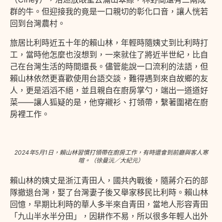
群的牛。但迎接我的竟是一口親切的彰化口音，讓人恍若
回到台灣農村。
旅居比利時近五十年的賴山林，年輕時隨姨丈到比利時打
工，當時他怎麼也沒想到，一來就住了將近半世紀，比自
己在台灣生活的時間還長。儘管能說一口流利的法語，但
賴山林依然更喜歡使用台語交談，難得遇到來自故鄉的友
人，更是滔滔不絕，並且親自在廚房掌勺，端出一道道好
菜——讓人狐疑的是，他穿襯衫、打領帶，繫著圍裙在廚
房裡工作。
2024年5月1日，賴山林習慣打領帶在廚房工作，有時還會到前廳與客人寒
暄。（徐曼沅／大紀元）
賴山林的姨丈是浙江青田人，國共內戰後，隨蔣介石的部
隊撤退台灣，娶了台灣妻子後又舉家移民比利時。賴山林
回憶，早期比利時的華人多半來自青田，當地人形容青田
「九山半水半分田」，因耕作不易，所以很多年輕人出外