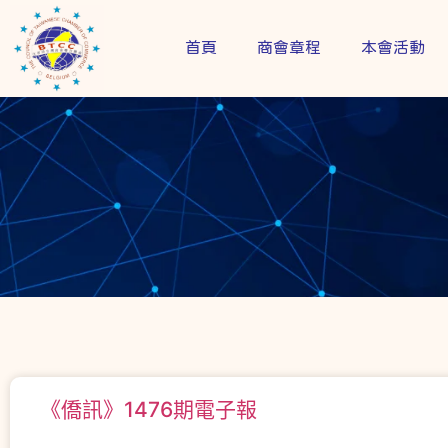
首頁
商會章程
本會活動
僑務
訊息
《僑訊》1476期電子報