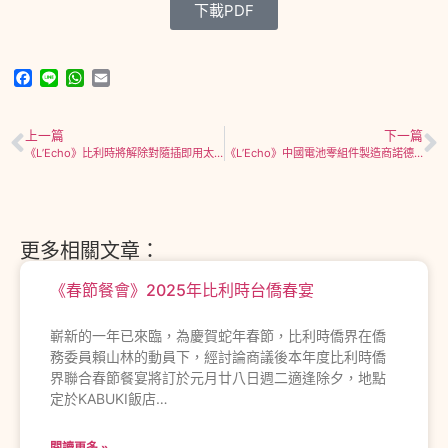
下載PDF
Facebook
Line
WhatsApp
Email
上一篇
下一篇
《L’Echo》比利時將解除對隨插即用太陽能板的禁令
《L’Echo》中國電池零組件製造商諾德暫停在比利時之投資計畫
更多相關文章：
《春節餐會》2025年比利時台僑春宴
嶄新的一年已來臨，為慶賀蛇年春節，比利時僑界在僑
務委員賴山林的動員下，經討論商議後本年度比利時僑
界聯合春節餐宴將訂於元月廿八日週二適逢除夕，地點
定於KABUKI飯店…
閱讀更多 »