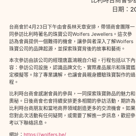
比利時台商會參訪W
日期：20
台商會於4月23日下午由會長林天章安排，帶領商會團隊一
同參訪比利時著名的珠寶公司Wolfers Jewellers。這次參
訪為會員提供一個難得的機會，讓參與者深入了解Wolfers
珠寶公司的品牌起源，並探索珠寶背後的故事和藝術。
本次參訪由該公司的經理唐嘉鴻親自介紹，行程包括以下內
容：參訪公司設施，認識品牌文化、實際產品展示和珠寶鑑
定模擬等。除了專業講解，也讓會員親身體驗珠寶製作的過
程。
比利時台商會感謝會員的參與，一同探索珠寶飾品的魅力和
奧秘。日後商會也會持續安排更多相關的參訪活動，期許為
比利時台商朋友和當地商界領域創造更多的交流機會。如果
您對此次活動有任何疑問，或需要了解進一步訊息，歡迎參
考以下聯絡訊息。
網址：
https://wolfers.be/