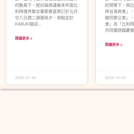
的動員下，經討論商議後本年度比
的領導下，與
利時僑界聯合春節餐宴將訂於元月
時台灣商會」
廿八日週二適逢除夕，地點定於
館同業公會」
KABUKI飯店…
會」及「比利
共同籌辦國慶餐
閱讀更多 »
閱讀更多 »
2025-01-26
2024-10-07