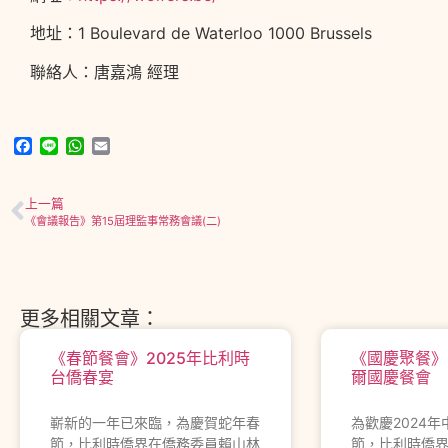
地址：1 Boulevard de Waterloo 1000 Brussels
聯絡人：唐嘉鴻 經理
Facebook
Line
WhatsApp
Email
上一篇
《會議報告》第15屆理監事常務會議(二)
更多相關文章：
《春節餐會》2025年比利時
《國慶聚餐》
台僑春宴
爾國慶餐會
嶄新的一年已來臨，為慶賀蛇年春
為歡慶2024
節，比利時僑界在僑務委員賴山林
節，比利時僑