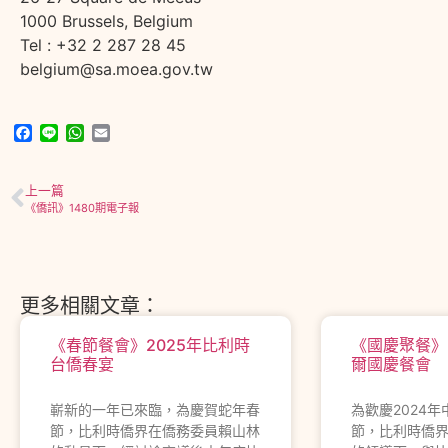
1000 Brussels, Belgium
Tel : ‪+32 2 287 28 45‬
​belgium@sa.moea.gov.tw ​
Facebook
Line
WhatsApp
Email
上一篇
《僑訊》1480期電子報
更多相關文章：
《春節餐會》2025年比利時
《國慶聚餐》
台僑春宴
爾國慶餐會
嶄新的一年已來臨，為慶賀蛇年春
為歡慶2024
節，比利時僑界在僑務委員賴山林
節，比利時僑