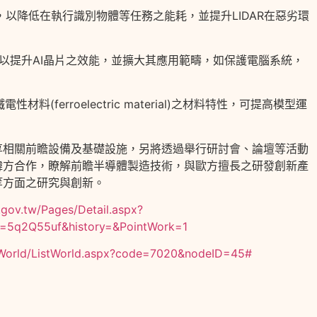
R)，以降低在執行識別物體等任務之能耗，並提升LIDAR在惡劣環
路，以提升AI晶片之效能，並擴大其應用範疇，如保護電腦系統，
料(ferroelectric material)之材料特性，可提高模型運
享相關前瞻設備及基礎設施，另將透過舉行研討會、論壇等活動
韓方合作，瞭解前瞻半導體製造技術，與歐方擅長之研發創新產
等方面之研究與創新。
.gov.tw/Pages/Detail.aspx?
=5q2Q55uf&history=&PointWork=1
/World/ListWorld.aspx?code=7020&nodeID=45#