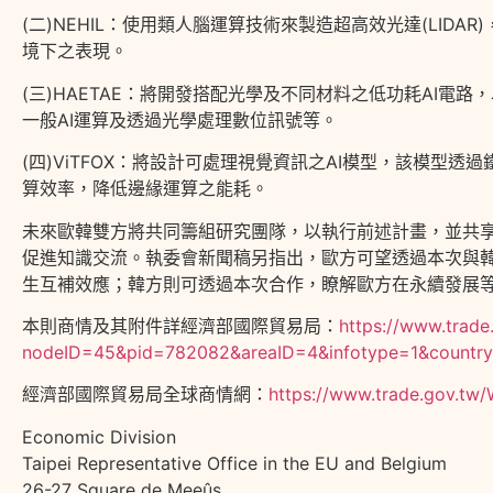
(二)NEHIL：使用類人腦運算技術來製造超高效光達(LIDA
境下之表現。
(三)HAETAE：將開發搭配光學及不同材料之低功耗AI電
一般AI運算及透過光學處理數位訊號等。
(四)ViTFOX：將設計可處理視覺資訊之AI模型，該模型透過鐵電性材
算效率，降低邊緣運算之能耗。
未來歐韓雙方將共同籌組研究團隊，以執行前述計畫，並共
促進知識交流。執委會新聞稿另指出，歐方可望透過本次與
生互補效應；韓方則可透過本次合作，瞭解歐方在永續發展
本則商情及其附件詳經濟部國際貿易局：
https://www.trade
nodeID=45&pid=782082&areaID=4&infotype=1&country
經濟部國際貿易局全球商情網：
https://www.trade.gov.tw
Economic Division
Taipei Representative Office in the EU and Belgium
26-27 Square de Meeûs