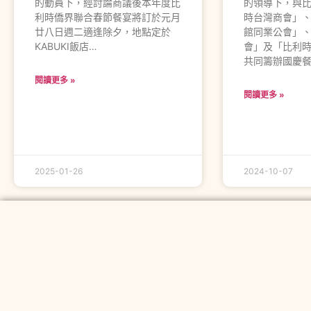
的動員下，經討論商議後本年度比
的領導下，與
利時僑界聯合春節餐宴將訂於元月
時台灣商會」
廿八日週二適逢除夕，地點定於
館同業公會」
KABUKI飯店…
會」及「比利
共同籌辦國慶餐
閱讀更多 »
閱讀更多 »
2025-01-26
2024-10-07