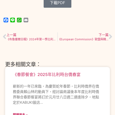
下載PDF
Facebook
Line
WhatsApp
Email
上一篇
下一篇
《布魯塞爾日報》2024年第一季比利時薪資成本為歐元區國家中漲幅最小
《European Commission》歐盟與韓國宣布半導體合作計畫
更多相關文章：
《春節餐會》2025年比利時台僑春宴
嶄新的一年已來臨，為慶賀蛇年春節，比利時僑界在僑
務委員賴山林的動員下，經討論商議後本年度比利時僑
界聯合春節餐宴將訂於元月廿八日週二適逢除夕，地點
定於KABUKI飯店…
閱讀更多 »